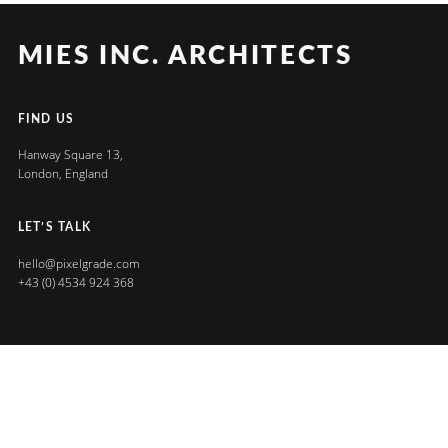
MIES INC. ARCHITECTS
FIND US
Hanway Square 13,
London, England
LET’S TALK
hello@pixelgrade.com
+43 (0) 4534 924 368