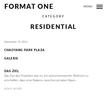
FORMAT ONE
MENU
CATEGORY
RESIDENTIAL
December 10, 2014
CHAOYANG PARK PLAZA
GALERIE
DAS ZIEL
Das Ziel des Projektes war es, ein wünschenswerter Wohnort zu
erschaffen, dass eine Balance zwischen privaten Raum..
READ MORE